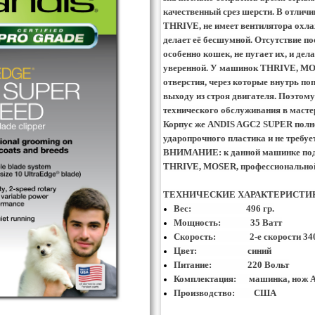
качественный срез шерсти. В
отличи
THRIVE,
не имеет вентилятора охл
делает её бесшумной. Отсутствие по
особенно кошек, не пугает их, и дел
уверенной. У машинок
THRIVE
,
MO
отверстия, через которые внутрь по
выходу из строя двигателя. Поэтом
технического обслуживания в масте
Корпус же
ANDIS AGC2 SUPER
полно
ударопрочного пластика и не требуе
ВНИМАНИЕ: к данной машинке по
THRIVE, MOSER,
профессиональной
ТЕХНИЧЕСКИЕ ХАРАКТЕРИСТИ
Вес: 496 гр.
Мощность: 35 Ватт
Скорость: 2-
е скорости 34
Цвет: синий
Питание: 220 Вольт
Комплектация: машинка, нож
Производство: США